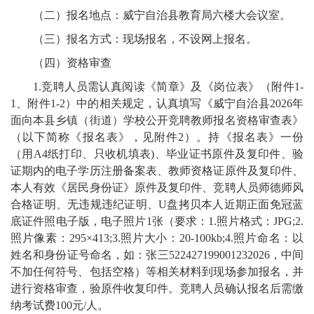
（二）报名地点：威宁自治县教育局六楼大会议室。
（三）报名方式：现场报名，不设网上报名。
（四）资格审查
1.竞聘人员需认真阅读《简章》及《岗位表》（附件1-
1、附件1-2）中的相关规定，认真填写《威宁自治县2026年
面向本县乡镇（街道）学校公开竞聘教师报名资格审查表》
（以下简称《报名表》，见附件2）。持《报名表》一份
（用A4纸打印、只收机填表)、毕业证书原件及复印件、验
证期内的电子学历注册备案表、教师资格证原件及复印件、
本人有效《居民身份证》原件及复印件、竞聘人员师德师风
合格证明、无违规违纪证明、U盘拷贝本人近期正面免冠蓝
底证件照电子版，电子照片1张（要求：1.照片格式：JPG;2.
照片像素：295×413;3.照片大小：20-100kb;4.照片命名：以
姓名和身份证号命名，如：张三522427199001232026，中间
不加任何符号、包括空格）等相关材料到现场参加报名，并
进行资格审查，验原件收复印件。竞聘人员确认报名后需缴
纳考试费100元/人。