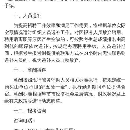
手续。
十、人员递补
为提高招聘工作效率和满足工作需要，
将根据
单位实际
空额
情况适时组织
人员递补
工作。对因报考人员放弃聘用、
聘用后离职等原因产生空缺的，可按照考生总成绩排名由高
到低的顺序依次递补，按规定办理聘用手续。
人员递补
期
间，
根据考生报考时提供的联系方式在
24
小时内无法联系
到
递补人员的，视为递补人员自动放弃。
十一、薪酬待遇
薪酬按照现行警务辅助人员相关标准执行，按规定统一
购买由单位承担的
“
五险一金
”
，执行勤务期间单位提供食
宿
。
薪酬标准根据
毕节市
经济社会发展情况、财政状况及上
级有关政策等进行动态调整。
十二、报考咨询
咨询电话：