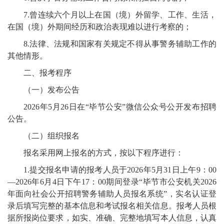
7
.
曾连续六个月以上在国（境）外留学、工作、生活，
在国（境）外期间经历和政治表现难以进行考察的；
8
.
法律、法规和国家有关规定不得从事警务辅助工作的
其他情形。
二、报考程序
（一）发布公告
202
6
年
5
月
26
日在
“毕节公安”微信公众号
公开发布招聘
公告。
（二）组织报名
报名采用网上报名的方式，按以下程序进行：
1.
提交报名申请
的
报考人员于
202
6
年
5
月
31
日上午
9
：
00
—202
6
年
6
月
4
日下午
17
：
00
期间登录
“毕节市公安
机关
202
6
年面向社会公开招聘警务辅助人员报名系统
”
，实名认证登
录后填写完整的基本信息和考试报名相关信息。报考人员根
据所报岗位要求，如实、准确、完整地填写本人信息，认真