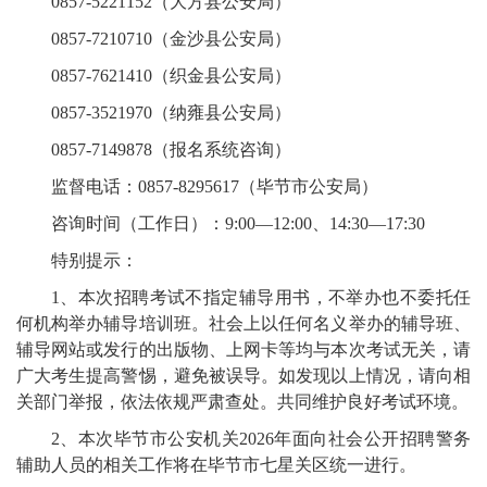
0857-
5221152
（
大方县公安局）
0857-
7210710
（
金沙县公安局）
0857-
7621410
（
织金县公安局）
0857-
3521970
（
纳雍县公安局）
0857-7149878
（报名系统咨询）
监督
电话：
0857-8295
617
（
毕节市公安局）
咨询时间（工作日）：
9:00—12:00
、
14:30—17:30
特别提示：
1、
本次招聘考试不指定辅导用书，不举办也不委托任
何机构举办辅导培训班。社会上以任何名义举办的辅导班、
辅导网站或发行的出版物、上网卡等均与本次考试无关，请
广大考生提高警惕，避免被误导。如发现以上情况，请向相
关部门举报，依法依规严肃查处。共同维护良好考试环境。
2、
本次毕节市公安机关
2026
年面向社会公开招聘警务
辅助人员的相关工作将在毕节市七星关区统一进行。