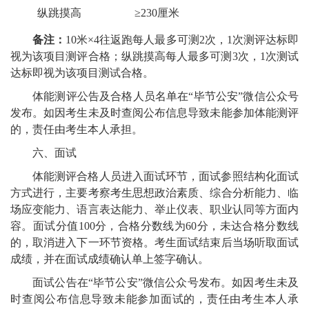
纵跳摸高
≥230
厘米
备注：
10
米
×4
往返跑每人最多可测
2
次，
1
次测评达标即
视为该项目测评合格；纵跳摸高每人最多可测
3
次，
1
次测试
达标即视为该项目测试合格。
体能测评公告及合格人员名单在
“毕节公安”微信公众号
发布。如因考生未及时查阅公布信息导致未能参加体能测评
的，责任由考生本人承担。
六、面试
体能测评合格人员进入面试环节，面试参照结构化面试
方式进行，主要考察考生思想政治素质、综合分析能力、临
场应变能力、语言表达能力、举止仪表、职业认同等方面内
容。面试分值
100
分，合格分数线为
60
分，未达合格分数线
的，取消进入下一环节资格。考生面试结束后当场听取面试
成绩，并在面试成绩确认单上签字确认。
面试公告在
“毕节公安”微信公众号
发布。如因考生未及
时查阅公布信息导致未能参加面试的，责任由考生本人承