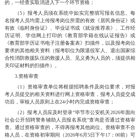
的，一经查实取消进入下一个环节资格；
（
5
）报考人员须在系统中如实完整填写报名信息。每
名报考人员均需上传报考岗位所需的有效《居民身份证》或
有效《临时身份证》、毕业证书
或《就业推荐表》
、工作经
历证明
、
学信网上打印的《教育部学籍在线认证报告》或
《教育部学历证书电子注册备案表》扫描件
，
以及报考岗位
要求的其他相关资料（报考职位为限退役军人、退出国家综
合性消防救援队伍的救援人员
、
见义勇为人员的，须提供相
关印证材料的扫描件）
。
3.
资格审查
（
1
）资格审查单位将根据招聘条件及岗位要求，对报
考人员提交的相关资料进行网上资格审查，报考人员提交成
功后，审核人员原则上在
24
小时内完成资格审查；
（
2
）报考人员应及时登录
“毕节市公安机关
202
6
年面向
社会公开招聘警务辅助人员报名系统
”
查询是否通过资格审
查。通过资格审查的，不得再报考其他岗位。资格审查不合
格人员，在资格初审期间（
202
6
年
6
月
5
日下午
17
：
00
前）可