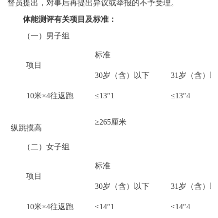
督员提出，对事后再提出异议或举报的不予受理。
体能测评有关项目及标准：
（一）男子组
标准
项目
30
岁（含）以下
31
岁（含）以
10
米
×4
往返跑
≤13″1
≤13″4
≥265
厘米
纵跳摸高
（二）女子组
标准
项目
30
岁（含）以下
31
岁（含）以
10
米
×4
往返跑
≤14″1
≤14″4