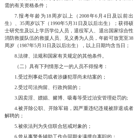
需的有关资格条件；
7.
报考年龄为
18
周岁以上（
200
8
年
6
月
4
日及以前出
生）、
35
周岁以下（
199
0
年
5
月
31
日及以后出生）；获得硕
士研究生及以上学历学位人员，退役军人、退出国家综合性
消防救援队伍的救援人员
、
见义勇为人员，年龄可放宽至
38
周岁（
198
7
年
5
月
31
日及以后出生），以上日期均含当日；
8.
法律、法规和国家有关规定的其他条件。
（二）具有下列情形之一的人员不得报考：
1.
受过刑事处罚或者涉嫌犯罪尚未结案的；
2.
受过司法拘留、行政拘留的；
3.因卖淫、嫖娼、赌博、吸毒等受过治安管理处罚的
;
4.
被开除公职、开除军籍，因严重违纪违规被辞退或者
解聘的；
5.
被依法列为失信联合惩戒对象的；
6.
曾从事警务辅助工作合同期未满擅自离职的；