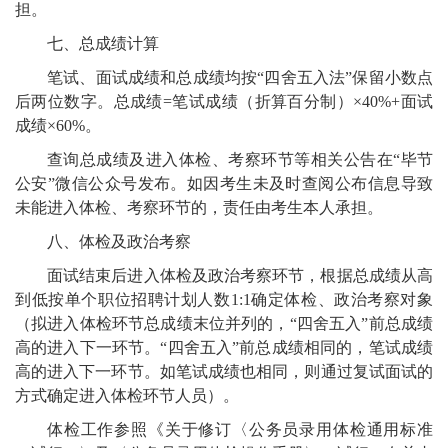
担。
七、总成绩计算
笔试、面试成绩和总成绩均按
“
四舍五入法
”
保留小数点
后两位数字。总成绩
=
笔试成绩（折算百分制）
×40%+
面试
成绩
×60%
。
查询总成绩及进入体检
、
考察环节等相关公告在
“毕节
公安”微信公众号
发布。如因考生未及时查阅公布信息导致
未能进入体检
、
考察环节的，责任由考生本人承担。
八、体检及政治考察
面试结束后进入体检及政治考察环节，根据总成绩从高
到低按单个职位招聘计划人数
1:1
确定体检、政治考察对象
（拟进入体检环节总成绩末位并列的，
“
四舍五入
”
前总成绩
高的进入下一环节。
“
四舍五入
”
前总成绩相同的，笔试成绩
高的进入下一环节。如笔试成绩也相同，则通过复试面试的
方式确定进入体检环节人员）。
体检工作参照《关于修订〈公务员录用体检通用标准