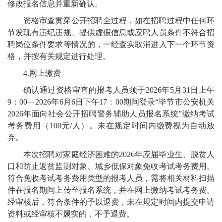
修改报名信息并重新确认。
资格审查贯穿公开招聘全过程，如在招聘过程中任何环
节发现有违纪违规、提供虚假信息或应聘人员条件不符合招
聘岗位条件要求等情况的，一经查实取消进入下一个环节资
格，并按有关规定进行处理。
4.
网上缴费
确认通过资格审查的报考人员须于
202
6
年
5
月
31
日上午
9
：
00—202
6
年
6
月
6
日下午
17
：
00
期间登录
“毕节市公安机关
202
6
年面向社会公开招聘警务辅助人员报名系统
”
缴纳考试
考务费用（
100
元
/
人）。未在规定时间内缴费视为自动放
弃。
本次招聘对家庭经济困难的
202
6
年应届毕业生、脱贫人
口和防止返贫监测对象、城乡低保对象免收考试考务费用。
符合免收考试考务费用类型的报考人员，需将相关材料扫描
件在报名期间上传至报名系统，
并在网上缴纳考试考务费。
经审核
后，
符合条件的予以
退费，未在规定时间内提交申请
资料或经审核不属实的，不予退费
。