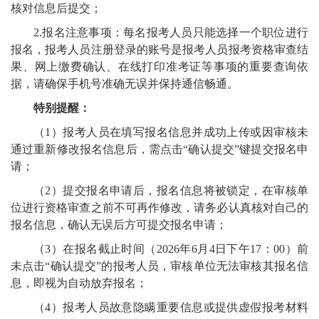
核对信息后提交；
2.
报名注意事项：每名报考人员只能选择一个职位进行
报名，报考人员注册登录的账号是报考人员报考资格审查结
果、网上缴费确认
、
在线打印准考证
等事项的重要查询依
据，请确保手机号准确无误并保持通信畅通
。
特别提醒：
（
1
）报考人员在填写报名信息并成功上传或因审核未
通过重新修改报名信息后，需点击
“
确认
提交
”
键提交报名申
请；
（
2
）提交报名申请后，报名信息将被锁定，在审核单
位进行资格审查之前不可再作修改，请务必认真核对自己的
报名信息，确认无误后方可提交报名申请；
（
3
）在报名截止时间（
202
6
年
6
月
4
日下午
17
：
00
）前
未点击
“
确认
提交
”
的报考人员，审核单位无法审核其报名信
息，即视为自动放弃报名；
（
4
）报考人员故意隐瞒重要信息或提供虚假报考材料