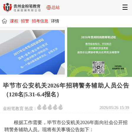
☰
总站
课程
招警
招考信息
详情
/
/
/
/
毕节市公安机关2026年招聘警务辅助人员公告
（120名|5.31-6.4报名）
2026/05/26 15:39
金粉笔教育 热度：
根据工作需要，
毕节市
公安机关
2026
年面向社会公开招
聘警务辅助人员
。
现将有关事项公告如下：