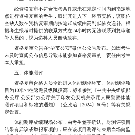
经资格复审不符合报考条件或未在规定时间内到指定地
点进行资格复审的考生，取消其进入下一环节资格，该职位
空缺人数在资格复审期内按笔试成绩由高到低依次递补。
根
据考生报考时提供的联系方式
在
24
小时内无法联系到复审递
补人员的，视为递补人员自动放弃。
资格复审公告在
“毕节公安”微信公众号
发布。如因考生
未及时查阅公布信息导致未能参加资格复审的，责任由考生
本人承担。
五、体能测评
资格复审合格人员全部进入体能测评环节。体能测评项
目为
10
米
×4
往返跑及纵跳摸高，标准参照《中共中央组织部
办公厅 公安部办公厅关于印发公安机关录用人民警察体能
测评项目和标准的通知》（公政治〔
2024
〕
60
号）等有关规
定设置。
体能测评成绩现场公布，由考生签字确认。对测评项目
结果有异议或举报事项的，应在该项目测评结束后当场向监