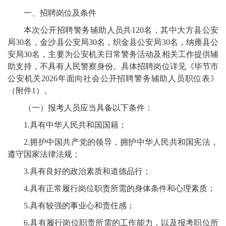
一、招聘岗位及条件
本次公开招聘警务辅助人员共
120
名，其中
大方县
公安
局
30
名，
金沙县公安局
30
名，
织金县
公安局
30
名，
纳雍县公
安局
30
名
，主要为公安机关日常警务活动及相关工作提供辅
助支持，不具有人民警察身份。具体招聘岗位详见《
毕节市
公安机关
2026
年面向社会公开招聘警务辅助人员
职
位表》
（附件
1
）。
（一）报考人员应当具备以下条件：
1.
具有中华人民共和国国籍；
2.
拥护中国共产党的领导，拥护中华人民共和国宪法，
遵守国家法律法规；
3.
具有良好的政治素质和道德品行；
4.
具有正常履行岗位职责所需的身体条件和心理素质；
5.
具有较强的事业心和责任感；
6.
具有履行岗位职责所需的工作能力，以及
报考职
位所