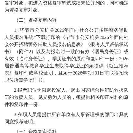
复审对象，拟进入资格复审笔试成绩末位并列的，同时确定
为资格复审对象。
（二）资格复审内容
1.
“毕节市公安机关
202
6
年面向社会公开招聘警务辅助
人员报名系统
”
下载打印的《
毕节市公安机关
2026
年面向社
会公开
招聘警务
辅助人员报名信息表》《报考人员诚信承诺
书》（附件
2
）以及与报名时一致的有效《居民身份证》或
有效《临时身份证》、学历证书的原件和复印件一份；
2026
届普通高等教育毕业生未取得毕业证的须提供《就业推荐
表》复印件或学校证明，且须于
2026
年
7
月
31
日前取得招录
职位所需学历证书
;
2.
报考职位为限退役军人、退出国家综合性消防救援队
伍的救援人员
、
见义勇为人员的，须提供相关印证材料的原
件和复印件一份；
3.
在职人员需提供所在单位有人事管理权的
部门出具的
同意报考证明。
（三）资格复审递补