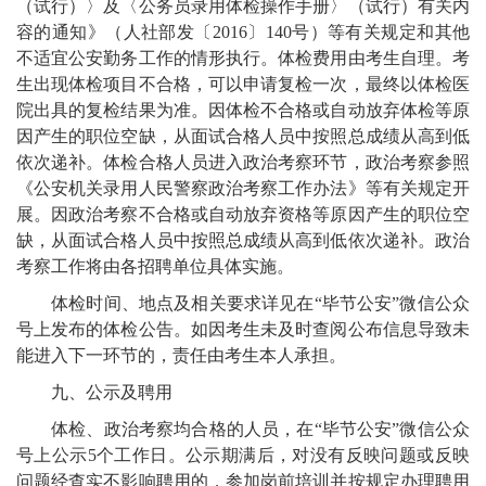
（试行）〉及〈公务员录用体检操作手册〉（试行）有关内
容的通知》（人社部发〔
2016
〕
140
号）等有关规定
和其他
不适宜公安勤务
工作
的情形
执行
。体检费用由考生自理。考
生出现体检项目不合格，可以申请复检一次，最终以体检医
院出具的复检结果为准。因体检不合格或自动放弃体检等原
因产生的职位空缺，从面试合格人员中按照总成绩从高到低
依次递补。体检合格人员进入政治考察环节，政治考察参照
《公安机关录用人民警察政治考察工作办法》等有关规定开
展。因政治考察不合格或自动放弃资格等原因产生的职位空
缺，从面试合格人员中按照总成绩从高到低依次递补。
政治
考察工作将由各招聘单位具体实施。
体检时间、地点及相关要求详见在
“毕节公安”微信公众
号
上发布的体检公告。如因考生未及时查阅公布信息导致未
能进入下一环节的，责任由考生本人承担。
九、公示及聘用
体检、政治考察均合格的人员，在
“毕节公安”微信公众
号
上公示
5
个工作日。公示期满后，对没有反映问题或反映
问题经查实不影响聘用的，参加岗前培训并按规定办理聘用