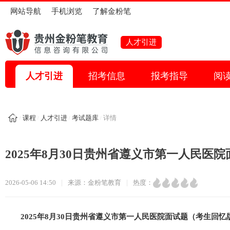
网站导航
手机浏览
了解金粉笔
全部考试
人才引进
省考
国家公务员
事业单位
教师招考
特岗教师
人才引进
招考信息
报考指导
阅
医疗卫生
信用社招考
银行招考
人才引进
教师资格证
国企招考
三支一扶
选调生
大学生村官
课程
人才引进
考试题库
详情
/
/
/
/
其它考试
考试助手
2025年8月30日贵州省遵义市第一人民医
报考指导
报名入口
时政热点
备考资料
考试题目
|
|
2026-05-06 14:50
来源：金粉笔教育
热度：
2025年8月30日
贵州省遵义市第一人民医院面试题（
考生回忆