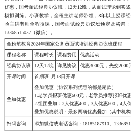
优惠，国考面试经典协议班，12天12晚，从面试理论到实战
模拟训练。小班教学，全程主讲老师带领，8年以上授课经
验主讲老师全程授课，国考面试经典协议班预定及咨询：
13368515037（微信）。
金粉笔教育2024年国家公务员面试培训经典协议班课程
课程名称
课程时长
课程费用
优惠活动
经典协议班
12天12晚
详见协议
优惠3000元，先交200
开课时间
首期班1月18日开课
叠加优惠（协议系列优惠的都是尾款）
1.老学员报班优惠600元，老学员推荐报班优惠3
叠加优惠
2.组团叠加：2人优惠400，3人优惠600，4人优
叠加优惠说明：最多两项优惠叠加（其中机构
扫码咨询
添加微信或电话咨询：18185187910、1336851503