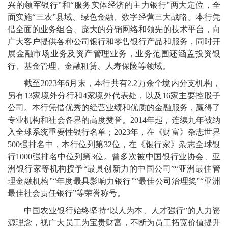
兴的领军银行”和“服务实体经济的主力银行”两大定位，全
面实施“三农”县域、绿色金融、数字经营三大战略。本行凭
借全面的业务组合、庞大的分销网络和领先的技术平台，向
广大客户提供各种公司银行和零售银行产品和服务，同时开
展金融市场业务及资产管理业务，业务范围还涵盖投资银
行、基金管理、金融租赁、人寿保险等领域。
截至2023年6月末，本行共有2.2万余个境内分支机构，
另有13家境外分行和4家境外代表处，以及16家主要控股子
公司。本行凭借优秀的经营业绩和优质的金融服务，赢得了
专业机构和社会各界的高度赞誉。2014年起，连续九年被纳
入全球系统重要性银行名单；2023年，在《财富》杂志世界
500强排名中，本行位列第32位，在《银行家》杂志全球银
行1000强排名中位列第3位。曾多次被中国银行业协会、亚
洲银行家等机构授予“最具创新力的中国公司”“亚洲最佳管
理金融机构”“年度最具影响力银行”“最佳公司治理奖”“亚洲
最佳社会责任银行”等荣誉称号。
中国农业银行始终坚持“以人为本、人才强行”的人力资
源理念，视广大员工为宝贵财富，不断为员工拓宽价值提升