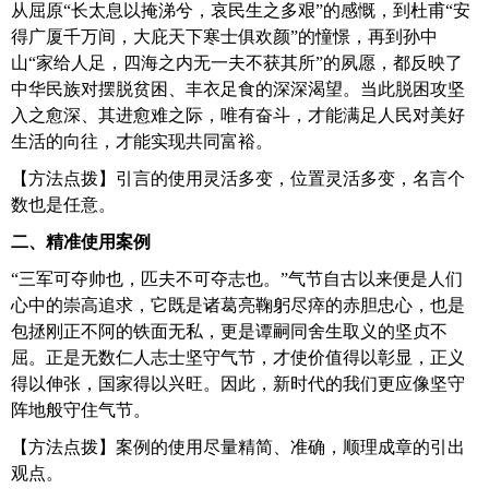
从屈原“长太息以掩涕兮，哀民生之多艰”的感慨，到杜甫“安
得广厦千万间，大庇天下寒士俱欢颜”的憧憬，再到孙中
山“家给人足，四海之内无一夫不获其所”的夙愿，都反映了
中华民族对摆脱贫困、丰衣足食的深深渴望。当此脱困攻坚
入之愈深、其进愈难之际，唯有奋斗，才能满足人民对美好
生活的向往，才能实现共同富裕。
【方法点拨】引言的使用灵活多变，位置灵活多变，名言个
数也是任意。
二、精准使用案例
“三军可夺帅也，匹夫不可夺志也。”气节自古以来便是人们
心中的崇高追求，它既是诸葛亮鞠躬尽瘁的赤胆忠心，也是
包拯刚正不阿的铁面无私，更是谭嗣同舍生取义的坚贞不
屈。正是无数仁人志士坚守气节，才使价值得以彰显，正义
得以伸张，国家得以兴旺。因此，新时代的我们更应像坚守
阵地般守住气节。
【方法点拨】案例的使用尽量精简、准确，顺理成章的引出
观点。