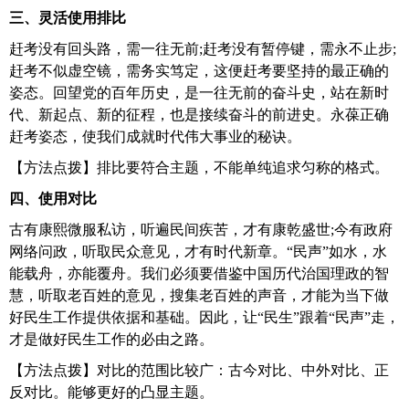
三、灵活使用排比
赶考没有回头路，需一往无前;赶考没有暂停键，需永不止步;
赶考不似虚空镜，需务实笃定，这便赶考要坚持的最正确的
姿态。回望党的百年历史，是一往无前的奋斗史，站在新时
代、新起点、新的征程，也是接续奋斗的前进史。永葆正确
赶考姿态，使我们成就时代伟大事业的秘诀。
【方法点拨】排比要符合主题，不能单纯追求匀称的格式。
四、使用对比
古有康熙微服私访，听遍民间疾苦，才有康乾盛世;今有政府
网络问政，听取民众意见，才有时代新章。“民声”如水，水
能载舟，亦能覆舟。我们必须要借鉴中国历代治国理政的智
慧，听取老百姓的意见，搜集老百姓的声音，才能为当下做
好民生工作提供依据和基础。因此，让“民生”跟着“民声”走，
才是做好民生工作的必由之路。
【方法点拨】对比的范围比较广：古今对比、中外对比、正
反对比。能够更好的凸显主题。